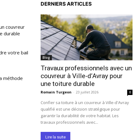
DERNIERS ARTICLES
un couvreur
re durable
re votre bail
Blog
Travaux professionnels avec un
couvreur à Ville-d’Avray pour
 la méthode
une toiture durable
Romain Turgeon
-
23 juillet 2026
0
Confier sa toiture à un couvreur à Ville-d'Avray
qualifié est une décision stratégique pour
garantir la durabilité de votre habitat. Les
travaux professionnels avec...
Lire la suite