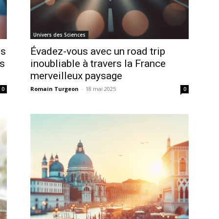
Univers des Sciences
ns
Évadez-vous avec un road trip
os
inoubliable à travers la France
merveilleux paysage
Romain Turgeon
-
18 mai 2025
0
0