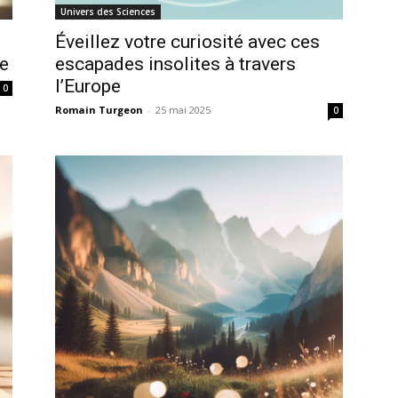
Univers des Sciences
Éveillez votre curiosité avec ces
le
escapades insolites à travers
l’Europe
0
Romain Turgeon
-
25 mai 2025
0