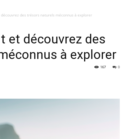
t découvrez des trésors naturels méconnus à explorer
t et découvrez des
 méconnus à explorer
167
0