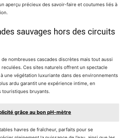
t un aperçu précieux des savoir-faire et coutumes liés à
ion.
ades sauvages hors des circuits
, de nombreuses cascades discrètes mais tout aussi
reculées. Ces sites naturels offrent un spectacle
u à une végétation luxuriante dans des environnements
lus ardu garantit une expérience intime, en
 touristiques bruyants.
plicité grâce au bon pH-mètre
bles havres de fraîcheur, parfaits pour se
récier pleinement la puissance de l’eau, ainsi que les