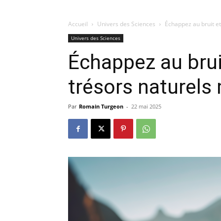
Accueil
Univers des Sciences
Échappez au bruit e
Univers des Sciences
Échappez au brui
trésors naturels
Par
Romain Turgeon
-
22 mai 2025