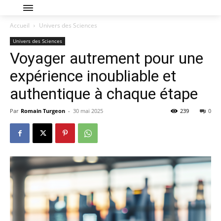
Accueil
Univers des Sciences
Univers des Sciences
Voyager autrement pour une
expérience inoubliable et
authentique à chaque étape
Par
Romain Turgeon
-
30 mai 2025
239
0