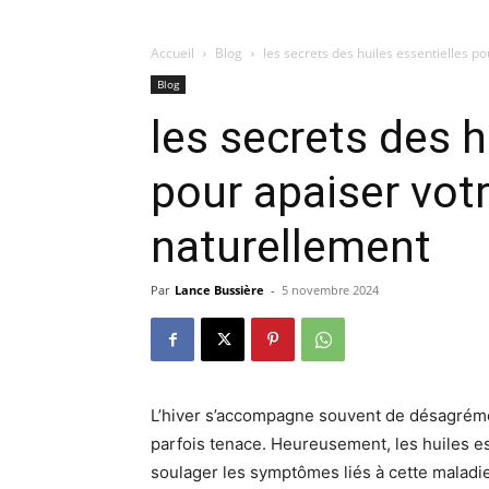
Accueil
Blog
les secrets des huiles essentielles 
Blog
les secrets des h
pour apaiser vot
naturellement
Par
Lance Bussière
-
5 novembre 2024
L’hiver s’accompagne souvent de désagréme
parfois tenace. Heureusement, les huiles es
soulager les symptômes liés à cette maladie.