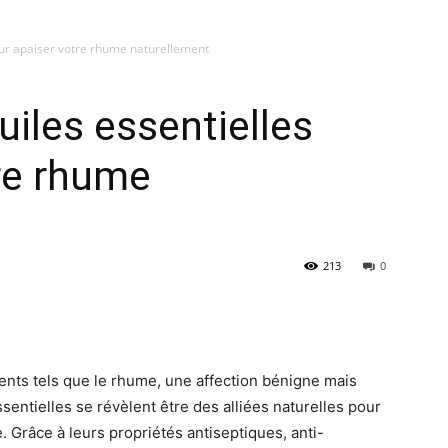
pour apaiser votre rhume naturellement
uiles essentielles
re rhume
213
0
nts tels que le rhume, une affection bénigne mais
sentielles se révèlent être des alliées naturelles pour
 Grâce à leurs propriétés antiseptiques, anti-