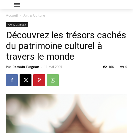
Accueil
Art & Culture
Art & Culture
Découvrez les trésors cachés
du patrimoine culturel à
travers le monde
Par
Romain Turgeon
-
11 mai 2025
166
0