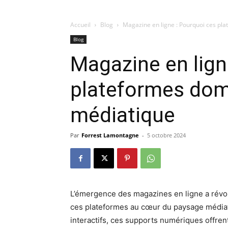
Accueil
Blog
Magazine en ligne : Pourquoi ces pl
Blog
Magazine en lign
plateformes dom
médiatique
Par
Forrest Lamontagne
-
5 octobre 2024
L’émergence des magazines en ligne a révol
ces plateformes au cœur du paysage médiati
interactifs, ces supports numériques offren