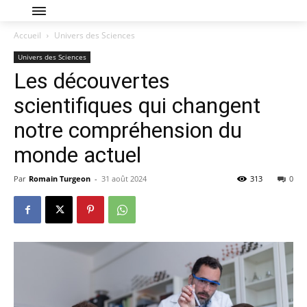
Accueil
Univers des Sciences
Univers des Sciences
Les découvertes
scientifiques qui changent
notre compréhension du
monde actuel
Par
Romain Turgeon
-
31 août 2024
313
0