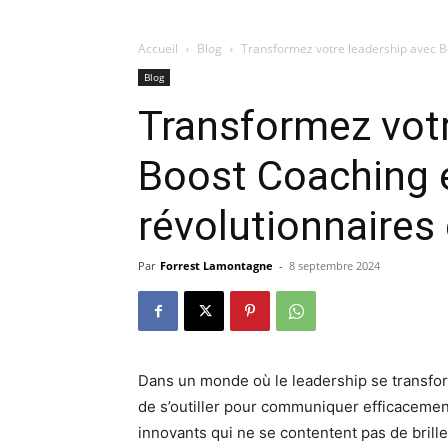
Accueil
Blog
Transformez votre leadership avec Bo
Blog
Transformez votr
Boost Coaching e
révolutionnaires 
Par
Forrest Lamontagne
-
8 septembre 2024
Dans un monde où le leadership se transforme
de s’outiller pour communiquer efficacemen
innovants qui ne se contentent pas de brill