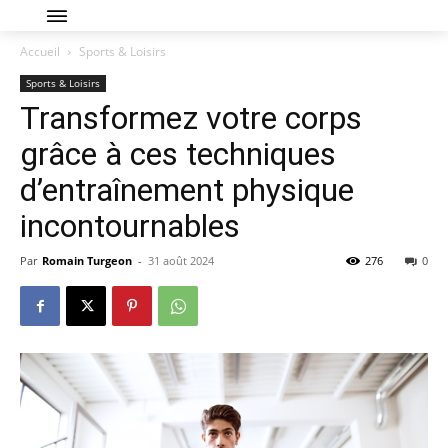
Accueil
Sports & Loisirs
Sports & Loisirs
Transformez votre corps
grâce à ces techniques
d’entraînement physique
incontournables
Par
Romain Turgeon
-
31 août 2024
276
0