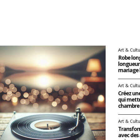
Art & Cult
Robe long
longueur 
mariage
Art & Cult
Créez une
qui mettr
chambre 
Art & Cult
Transform
avec des 