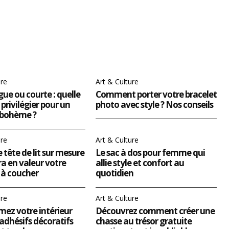
ure
Art & Culture
ue ou courte : quelle
Comment porter votre bracelet
privilégier pour un
photo avec style ? Nos conseils
 bohème ?
ure
Art & Culture
 tête de lit sur mesure
Le sac à dos pour femme qui
a en valeur votre
allie style et confort au
à coucher
quotidien
ure
Art & Culture
ez votre intérieur
Découvrez comment créer une
adhésifs décoratifs
chasse au trésor gratuite