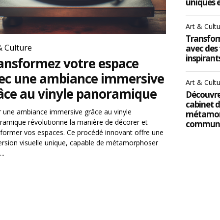
uniques 
Art & Cult
Transform
& Culture
avec des
inspirant
ansformez votre espace
ec une ambiance immersive
Art & Cult
âce au vinyle panoramique
Découvr
cabinet d
r une ambiance immersive grâce au vinyle
métamor
ramique révolutionne la manière de décorer et
communi
sformer vos espaces. Ce procédé innovant offre une
rsion visuelle unique, capable de métamorphoser
..